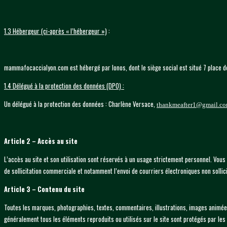
1.3 Hébergeur (ci-après « l’hébergeur »)
:
mammafocaccialyon.com est hébergé par Ionos, dont le siège social est situé 7 place
1.4 Délégué à la protection des données (DPO) :
Un délégué à la protection des données : Charlène Versace,
thankmeafter1@gmail.c
Article 2 – Accès au site
L’accès au site et son utilisation sont réservés à un usage strictement personnel. Vous 
de sollicitation commerciale et notamment l’envoi de courriers électroniques non sollici
Article 3 – Contenu du site
Toutes les marques, photographies, textes, commentaires, illustrations, images animées 
généralement tous les éléments reproduits ou utilisés sur le site sont protégés par les lo