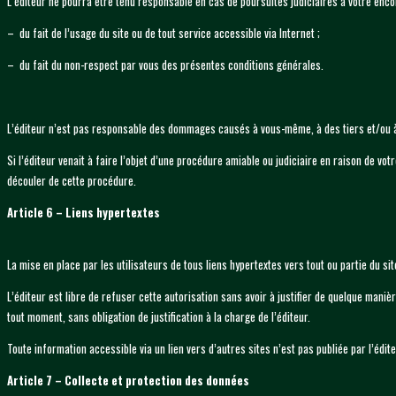
L’éditeur ne pourra être tenu responsable en cas de poursuites judiciaires à votre enco
– du fait de l’usage du site ou de tout service accessible via Internet ;
– du fait du non-respect par vous des présentes conditions générales.
L’éditeur n’est pas responsable des dommages causés à vous-même, à des tiers et/ou à vo
Si l’éditeur venait à faire l’objet d’une procédure amiable ou judiciaire en raison de vo
découler de cette procédure.
Article 6 – Liens hypertextes
La mise en place par les utilisateurs de tous liens hypertextes vers tout ou partie du sit
L’éditeur est libre de refuser cette autorisation sans avoir à justifier de quelque maniè
tout moment, sans obligation de justification à la charge de l’éditeur.
Toute information accessible via un lien vers d’autres sites n’est pas publiée par l’édit
Article 7 – Collecte et protection des données