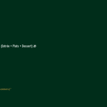
e (Entrée + Plats + Dessert) 🎁
rsonnes)”